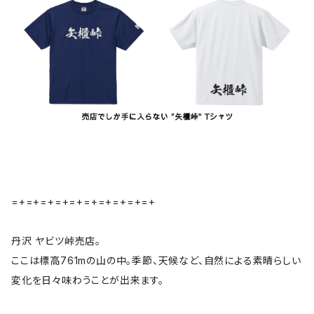
=+=+=+=+=+=+=+=+=+=+
丹沢 ヤビツ峠売店。
ここは標高761mの山の中。季節、天候など、自然による素晴らしい
変化を日々味わうことが出来ます。