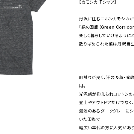
【カモシカ Tシャツ】
丹沢に住むニホンカモシカが
「緑の回廊（Green Corri
楽しく暮らしていけるように
散りばめられた葉は丹沢自生
---------------------------
肌触りが良く、汗の吸収・発
用。
光沢感が抑えられコットンの
登山やアウトドアだけでなく
濃淡のあるダークグレーにシ
いた印象で
幅広い年代の方に人気があり