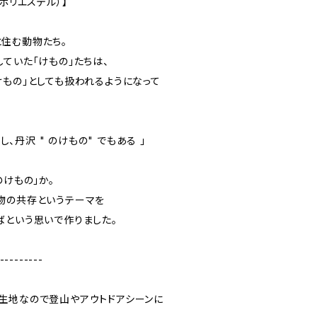
ポリエステル）】
住む動物たち。
ていた「けもの」たちは、
けもの」としても扱われるようになって
るし、丹沢 " のけもの" でもある 」
のけもの」か。
物の共存というテーマを
ばという思いで作りました。
---------
生地なので登山やアウトドアシーンに