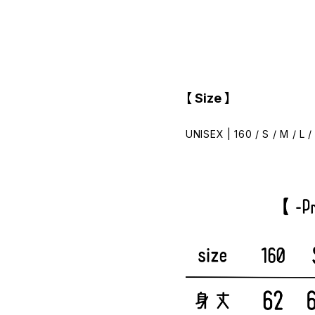
【 Size 】
UNISEX | 160 / S / M / L /