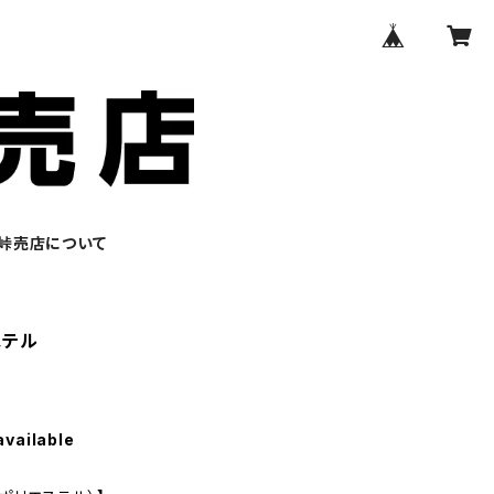
峠売店について
ステル
available