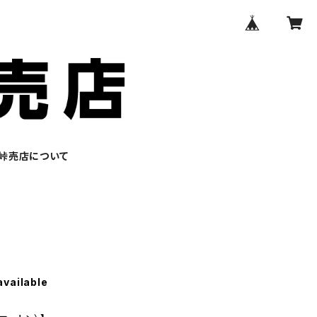
峠売店について
ン
available