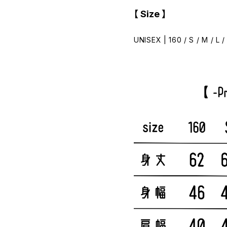
【 Size 】
UNISEX | 160 / S / M / L /