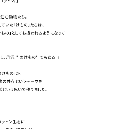
コットン）】
住む動物たち。
ていた「けもの」たちは、
けもの」としても扱われるようになって
るし、丹沢 " のけもの" でもある 」
のけもの」か。
物の共存というテーマを
ばという思いで作りました。
---------
コットン生地に